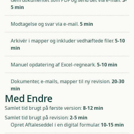
Gem dokumentet som PDF og send det via e-mail.
3-
5 min
Modtagelse og svar via e-mail.
5 min
Arkivér i mapper og inkluder vedhæftede filer.
5-10
min
Manuel opdatering af Excel-regneark.
5-10 min
Dokumenter, e-mails, mapper til ny revision.
20-30
min
Med Endre
Samlet tid brugt på første version:
8-12 min
Samlet tid brugt på revision:
2-5 min
Opret Aftaleseddel i en digital formular.
10-15 min